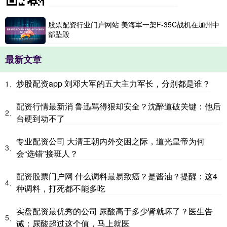
股票配资行业门户网站 美海军一架F-35C战机在加州中
部坠毁
最新文章
炒股配资app 刘邓大军的五大主力军长，分别都是谁？
1、
配资行情最新消 鲁迅骂得狠却安全？沈醉道破关键：他后
2、
台硬到动不了
专业配资公司 大清王朝内外交困之际，道光皇帝为何
3、
会“选错”接班人？
配资股票门户网 什么调料最易致癌？是酱油？提醒：这4
4、
种调料，打死都不能多吃
实盘配资最优秀的公司 尿酸高于多少肾就坏了？医生告
5、
诫：尿酸超过这个值，马上就医